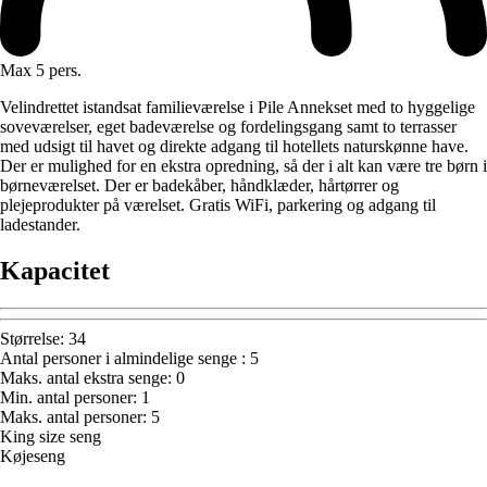
Max 5 pers.
Velindrettet istandsat familieværelse i Pile Annekset med to hyggelige
soveværelser, eget badeværelse og fordelingsgang samt to terrasser
med udsigt til havet og direkte adgang til hotellets naturskønne have.
Der er mulighed for en ekstra opredning, så der i alt kan være tre børn i
børneværelset. Der er badekåber, håndklæder, hårtørrer og
plejeprodukter på værelset. Gratis WiFi, parkering og adgang til
ladestander.
Kapacitet
Størrelse
:
34
Antal personer i almindelige senge
:
5
Maks. antal ekstra senge
:
0
Min. antal personer
:
1
Maks. antal personer
:
5
King size seng
Køjeseng