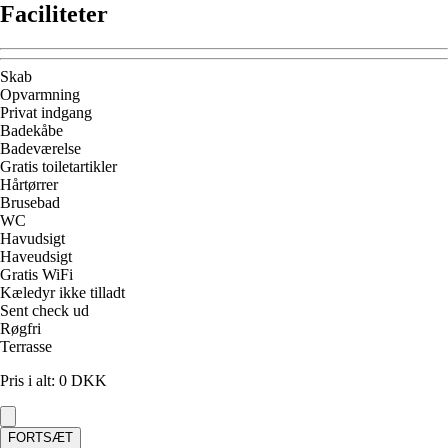
Faciliteter
Skab
Opvarmning
Privat indgang
Badekåbe
Badeværelse
Gratis toiletartikler
Hårtørrer
Brusebad
WC
Havudsigt
Haveudsigt
Gratis WiFi
Kæledyr ikke tilladt
Sent check ud
Røgfri
Terrasse
Pris i alt
:
0
DKK
FORTSÆT